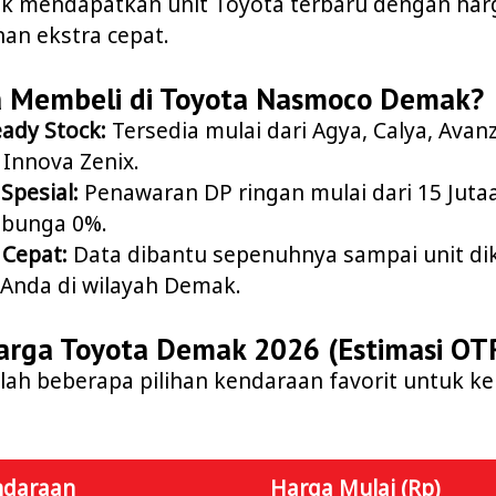
uk mendapatkan unit Toyota terbaru dengan harg
an ekstra cepat.
 Membeli di Toyota Nasmoco Demak?
eady Stock:
Tersedia mulai dari Agya, Calya, Avanz
 Innova Zenix.
Spesial:
Penawaran DP ringan mulai dari 15 Juta
n bunga 0%.
 Cepat:
Data dibantu sepenuhnya sampai unit dik
Anda di wilayah Demak.
arga Toyota Demak 2026 (Estimasi OT
lah beberapa pilihan kendaraan favorit untuk ke
ndaraan
Harga Mulai (Rp)