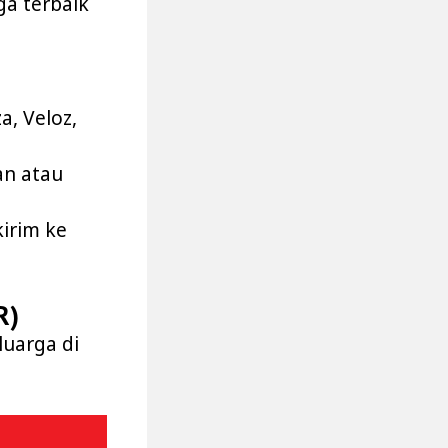
a terbaik
a, Veloz,
an atau
irim ke
R)
luarga di