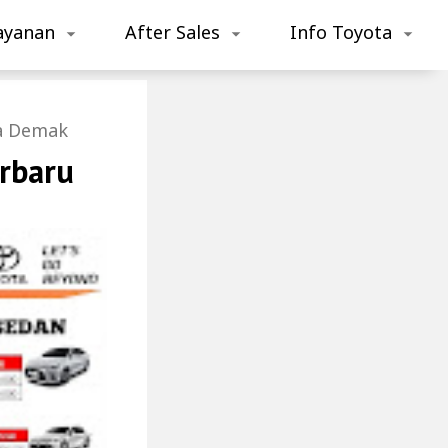
ayanan
After Sales
Info Toyota
a Demak
rbaru