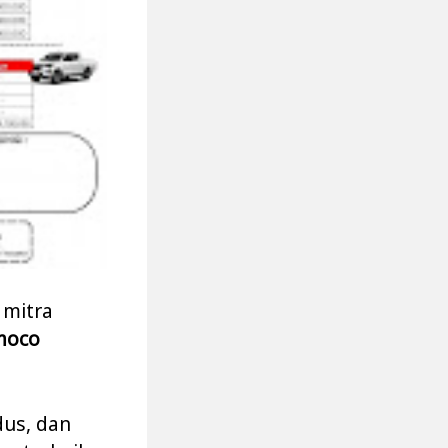
, mitra
moco
us, dan