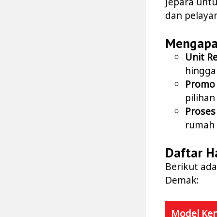
Jepara unt
dan pelayan
Mengapa
Unit R
hingga
Promo 
piliha
Proses
rumah 
Daftar H
Berikut ada
Demak:
Model Ke